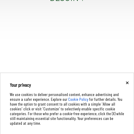
×
Your privacy
We use cookies to deliver personalised content, enhance advertising and
ensure a safer experience. Explore our
Cookie Policy
for further details. You
Nous contacter
have the option to grant consent to all cookies with a simple 'Allow all
cookies' click or visit 'Customize' to selectively enable specific cookie
categories. For those who prefer a cookie-free experience, click the (X) while
still maintaining essential site functionality. Your preferences can be
Dab Pumps Spa © Via Marco Polo, 14 Mestrino Padova - Italy Fax
updated at any time.
+39.049.5125950 P.I. 03675230282 - R.E.A. Padova N. 328200 - Cap. Soc. Euro