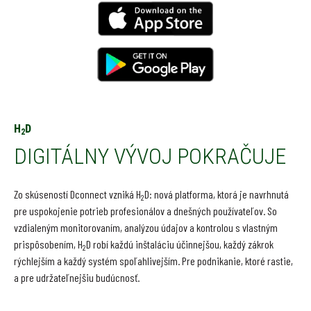
H
D
2
DIGITÁLNY VÝVOJ POKRAČUJE
Zo skúseností Dconnect vzniká H
D: nová platforma, ktorá je navrhnutá
2
pre uspokojenie potrieb profesionálov a dnešných používateľov. So
vzdialeným monitorovaním, analýzou údajov a kontrolou s vlastným
prispôsobením, H
D robí každú inštaláciu účinnejšou, každý zákrok
2
rýchlejším a každý systém spoľahlivejším. Pre podnikanie, ktoré rastie,
a pre udržateľnejšiu budúcnosť.