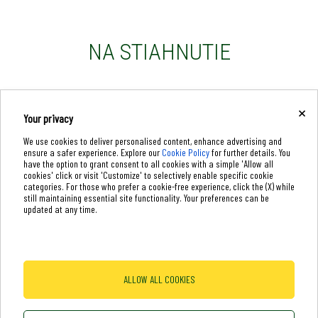
NA STIAHNUTIE
Brožúra
Technický list
×
Your privacy
We use cookies to deliver personalised content, enhance advertising and
ensure a safer experience. Explore our
Cookie Policy
for further details. You
have the option to grant consent to all cookies with a simple 'Allow all
cookies' click or visit 'Customize' to selectively enable specific cookie
categories. For those who prefer a cookie-free experience, click the (X) while
still maintaining essential site functionality. Your preferences can be
Dab Pumps Spa © Via Marco Polo, 14 Mestrino Padova - Italy Fax
updated at any time.
+39.049.5125950 P.I. 03675230282 - R.E.A. Padova N. 328200 - Cap. Soc. Euro
€10.000.000 i.v.
Terms of Use
-
Cookie Policy
-
Cookie Settings
ALLOW ALL COOKIES