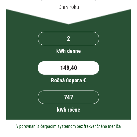
Dni v roku
kWh denne
Ročná úspora €
kWh ročne
V porovnaní s čerpacím systémom bez frekvenčného meniča