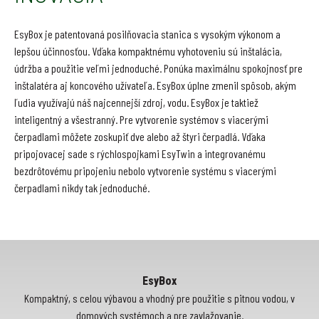
EsyBox je patentovaná posilňovacia stanica s vysokým výkonom a
lepšou účinnosťou. Vďaka kompaktnému vyhotoveniu sú inštalácia,
údržba a použitie veľmi jednoduché. Ponúka maximálnu spokojnosť pre
inštalatéra aj koncového užívateľa. EsyBox úplne zmenil spôsob, akým
ľudia využívajú náš najcennejší zdroj, vodu. EsyBox je taktiež
inteligentný a všestranný. Pre vytvorenie systémov s viacerými
čerpadlami môžete zoskupiť dve alebo až štyri čerpadlá. Vďaka
pripojovacej sade s rýchlospojkami EsyTwin a integrovanému
bezdrôtovému pripojeniu nebolo vytvorenie systému s viacerými
čerpadlami nikdy tak jednoduché.
EsyBox
Kompaktný, s celou výbavou a vhodný pre použitie s pitnou vodou, v
domových systémoch a pre zavlažovanie.