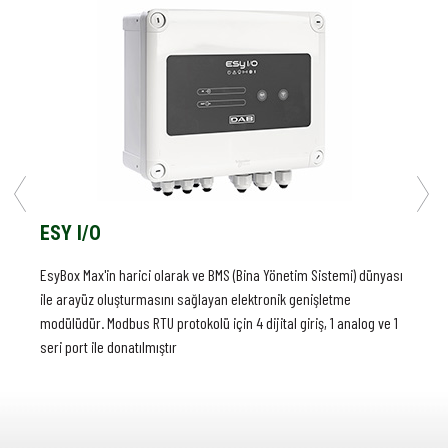
ESY I/O
MONTAJ PARÇASI
EsyBox Max'in harici olarak ve BMS (Bina Yönetim Sistemi) dünyası
EsyBox Max Grup 2 veya 3'ün elektrik panosunu monte etmek için
ile arayüz oluşturmasını sağlayan elektronik genişletme
KONTROL PANELİ
parça
modülüdür. Modbus RTU protokolü için 4 dijital giriş, 1 analog ve 1
Çoklu pompa gruplarına güç sağlamak için manyeto-termik
seri port ile donatılmıştır
anahtarlarla birlikte 2 veya 3 pompa için kontrol paneli.