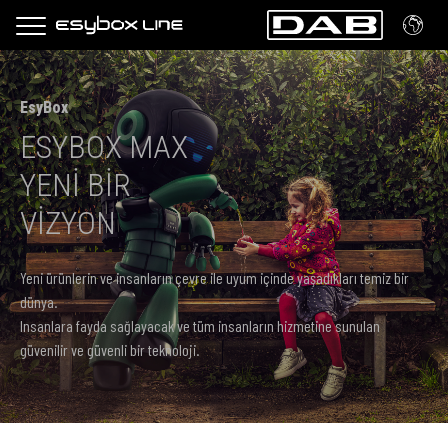
EsyBox
ESYBOX MAX
YENİ BİR
VİZYON
Yeni ürünlerin ve insanların çevre ile uyum içinde yaşadıkları temiz bir
dünya.
Insanlara fayda sağlayacak ve tüm insanların hizmetine sunulan
güvenilir ve güvenli bir teknoloji.