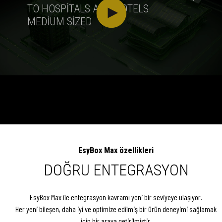
TO HOSPITALS AND HOTELS
MEDIUM SIZED
EsyBox Max özellikleri
DOĞRU ENTEGRASYON
EsyBox Max ile entegrasyon kavramı yeni bir seviyeye ulaşıyor.
Her yeni bileşen, daha iyi ve optimize edilmiş bir ürün deneyimi sağlamak
için bir araya getirilmiştir.