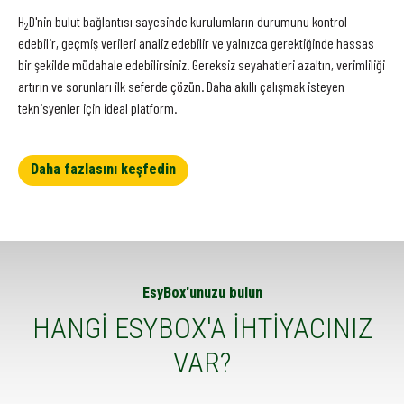
H
D'nin bulut bağlantısı sayesinde kurulumların durumunu kontrol
2
edebilir, geçmiş verileri analiz edebilir ve yalnızca gerektiğinde hassas
bir şekilde müdahale edebilirsiniz. Gereksiz seyahatleri azaltın, verimliliği
artırın ve sorunları ilk seferde çözün. Daha akıllı çalışmak isteyen
teknisyenler için ideal platform.
Daha fazlasını keşfedin
EsyBox'unuzu bulun
HANGİ ESYBOX'A İHTİYACINIZ
VAR?