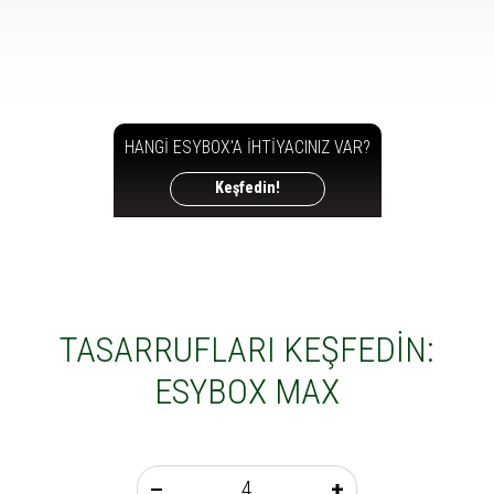
HANGİ ESYBOX'A İHTİYACINIZ VAR?
Keşfedin!
TASARRUFLARI KEŞFEDİN:
ESYBOX MAX