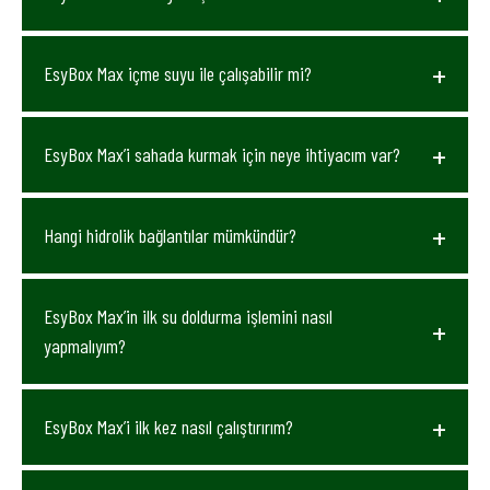
EsyBox Max içme suyu ile çalışabilir mi?
EsyBox Max’i sahada kurmak için neye ihtiyacım var?
Hangi hidrolik bağlantılar mümkündür?
EsyBox Max’in ilk su doldurma işlemini nasıl
yapmalıyım?
EsyBox Max’i ilk kez nasıl çalıştırırım?