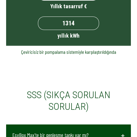
Yıllık tasarruf €
yıllık kWh
Çeviricisiz bir pompalama sistemiyle karşılaştırıldığında
SSS (SIKÇA SORULAN
SORULAR)
EsyBox Max’te bir genleşme tankı var mı?