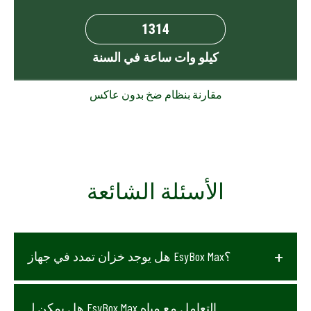
كيلو وات ساعة في السنة
مقارنة بنظام ضخ بدون عاكس
الأسئلة الشائعة
هل يوجد خزان تمدد في جهاز EsyBox Max؟
هل يمكن لـ EsyBox Max التعامل مع مياه