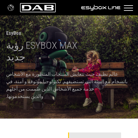
EsyBox
ESYBOX MAX رؤية
جديد
عالم نظيف حيث تتعايش المنتجات المتطورة مع الأشخاص
بانسجام مع البيئة التي تستضيفهم. تكنولوجيا موثوقة و آمنة، في
خدمة جميع الأشخاص الذين صُممت من أجلهم
والذين يستخدمونها.