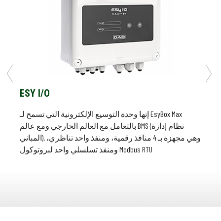
ESY I/O
دعامة التركيب
إنها وحدة التوسيع الإلكترونية التي تسمح لـ EsyBox Max
دعامة لتركيب اللوحة الكهربائية للمجموعات 2 أو 3 من
بالتعامل مع العالم الخارجي ومع عالم BMS (نظام إدارة
لوحة التحكم
EsyBox Max
المباني). وهي مجهزة بـ 4 منافذ رقمية، ومنفذ واحد تناظري،
لوحة تحكم لمضختين أو ثلاث مضخات، مزودة بمفاتيح
ومنفذ تسلسلي واحد لبروتوكول Modbus RTU
مغناطيسية حرارية لتغذية الوحدات متعددة المضخات.